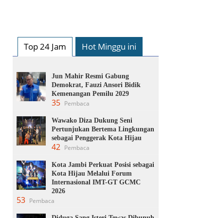
Top 24 Jam
Hot Minggu ini
Jun Mahir Resmi Gabung
Demokrat, Fauzi Ansori Bidik
Kemenangan Pemilu 2029
35
Pembaca
Wawako Diza Dukung Seni
Pertunjukan Bertema Lingkungan
sebagai Penggerak Kota Hijau
42
Pembaca
Kota Jambi Perkuat Posisi sebagai
Kota Hijau Melalui Forum
Internasional IMT-GT GCMC
2026
53
Pembaca
Diduga Sang Isteri Tewas Dibunuh