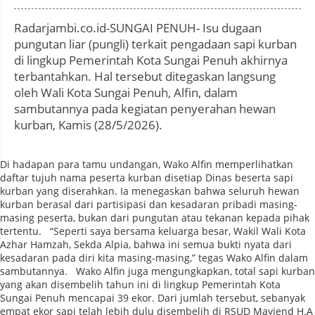
:
Radarjambi.co.id-SUNGAI PENUH- Isu dugaan
pungutan liar (pungli) terkait pengadaan sapi kurban
di lingkup Pemerintah Kota Sungai Penuh akhirnya
terbantahkan. Hal tersebut ditegaskan langsung
oleh Wali Kota Sungai Penuh, Alfin, dalam
sambutannya pada kegiatan penyerahan hewan
kurban, Kamis (28/5/2026).
Di hadapan para tamu undangan, Wako Alfin memperlihatkan
daftar tujuh nama peserta kurban disetiap Dinas beserta sapi
kurban yang diserahkan. Ia menegaskan bahwa seluruh hewan
kurban berasal dari partisipasi dan kesadaran pribadi masing-
masing peserta, bukan dari pungutan atau tekanan kepada pihak
tertentu. “Seperti saya bersama keluarga besar, Wakil Wali Kota
Azhar Hamzah, Sekda Alpia, bahwa ini semua bukti nyata dari
kesadaran pada diri kita masing-masing,” tegas Wako Alfin dalam
sambutannya. Wako Alfin juga mengungkapkan, total sapi kurban
yang akan disembelih tahun ini di lingkup Pemerintah Kota
Sungai Penuh mencapai 39 ekor. Dari jumlah tersebut, sebanyak
empat ekor sapi telah lebih dulu disembelih di RSUD Mayjend H.A