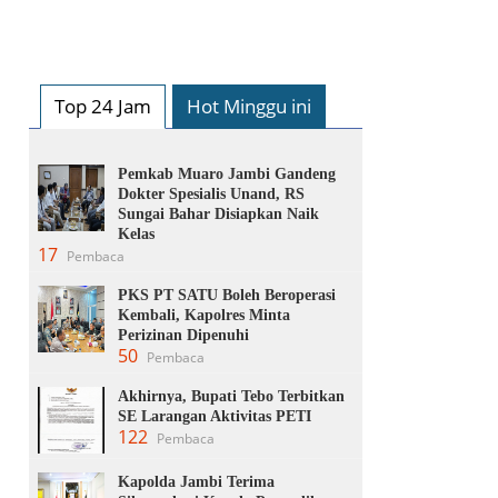
Top 24 Jam
Hot Minggu ini
Pemkab Muaro Jambi Gandeng
Dokter Spesialis Unand, RS
Sungai Bahar Disiapkan Naik
Kelas
17
Pembaca
PKS PT SATU Boleh Beroperasi
Kembali, Kapolres Minta
Perizinan Dipenuhi
50
Pembaca
Akhirnya, Bupati Tebo Terbitkan
SE Larangan Aktivitas PETI
122
Pembaca
Kapolda Jambi Terima