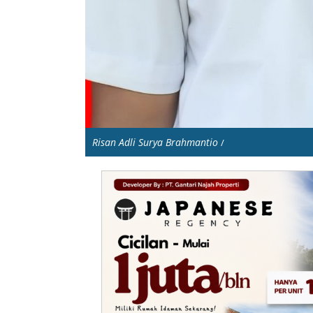
Risan Adli Surya Brahmantio
/