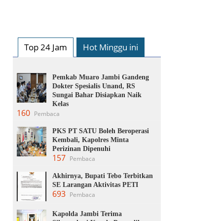
Top 24 Jam
Hot Minggu ini
Pemkab Muaro Jambi Gandeng
Dokter Spesialis Unand, RS
Sungai Bahar Disiapkan Naik
Kelas
160
Pembaca
PKS PT SATU Boleh Beroperasi
Kembali, Kapolres Minta
Perizinan Dipenuhi
157
Pembaca
Akhirnya, Bupati Tebo Terbitkan
SE Larangan Aktivitas PETI
693
Pembaca
Kapolda Jambi Terima