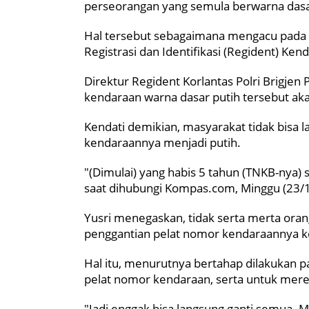
perseorangan yang semula berwarna dasar
Hal tersebut sebagaimana mengacu pada P
Registrasi dan Identifikasi (Regident) Ke
Direktur Regident Korlantas Polri Brigje
kendaraan warna dasar putih tersebut ak
Kendati demikian, masyarakat tidak bisa 
kendaraannya menjadi putih.
"(Dimulai) yang habis 5 tahun (TNKB-nya) 
saat dihubungi Kompas.com, Minggu (23/
Yusri menegaskan, tidak serta merta ora
penggantian pelat nomor kendaraannya k
Hal itu, menurutnya bertahap dilakuka
pelat nomor kendaraan, serta untuk mer
"Jadi enggak bisa langsung ganti semua. 