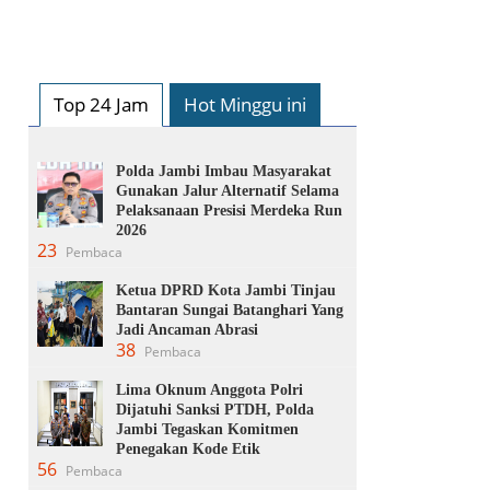
Top 24 Jam
Hot Minggu ini
Polda Jambi Imbau Masyarakat
Gunakan Jalur Alternatif Selama
Pelaksanaan Presisi Merdeka Run
2026
23
Pembaca
Ketua DPRD Kota Jambi Tinjau
Bantaran Sungai Batanghari Yang
Jadi Ancaman Abrasi
38
Pembaca
Lima Oknum Anggota Polri
Dijatuhi Sanksi PTDH, Polda
Jambi Tegaskan Komitmen
Penegakan Kode Etik
56
Pembaca