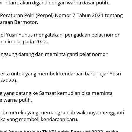
 hitam, akan diganti dengan warna dasar putih.
eraturan Polri (Perpol) Nomor 7 Tahun 2021 tentang
ndaraan Bermotor.
n Pol Yusri Yunus mengatakan, pengadaan pelat nomor
an dimulai pada 2022.
langsung datang dan meminta ganti pelat nomor
serta untuk yang membeli kendaraan baru,” ujar Yusri
1/2022).
ng yang datang ke Samsat kemudian bisa meminta
e warna putih.
n pada mereka yang memang sudah waktunya mengganti
eka yang membeli kendaraan baru.
Misal (masa berlaku TNKB) habis Februari 2022, maka